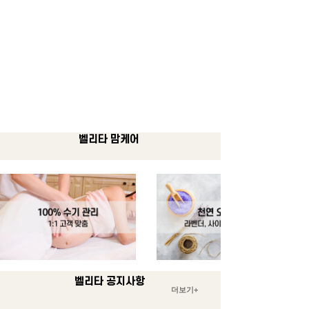
벨리타 맘케어
벨리타 공지사항
​더보기+