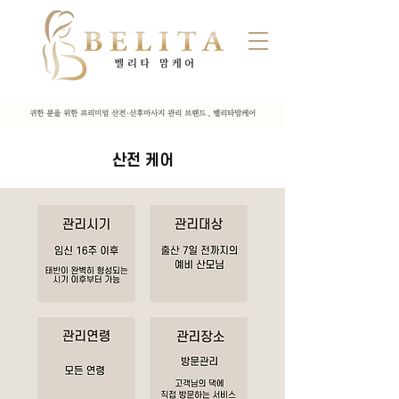
귀한 분을 위한 프리미엄 산전·산후마사지 관리 브랜드 , 벨리타맘케어
산전 케어